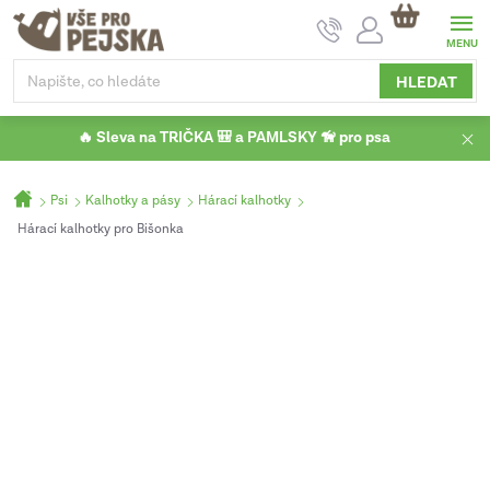
Přejít
NÁKUPNÍ
na
KOŠÍK
obsah
HLEDAT
🔥 Sleva na TRIČKA 🎒 a PAMLSKY 🦮 pro psa
Domů
Psi
Kalhotky a pásy
Hárací kalhotky
Hárací kalhotky pro Bišonka