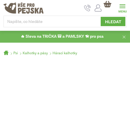
Přejít
NÁKUPNÍ
na
KOŠÍK
obsah
HLEDAT
🔥 Sleva na TRIČKA 🎒 a PAMLSKY 🦮 pro psa
Domů
Psi
Kalhotky a pásy
Hárací kalhotky