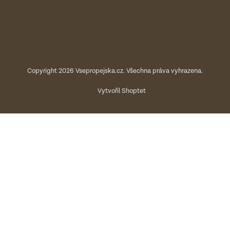
Copyright 2026
Vsepropejska.cz
. Všechna práva vyhrazena.
Vytvořil Shoptet