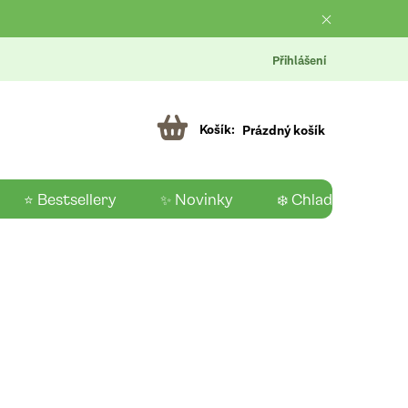
Přihlášení
Prázdný košík
⭐ Bestsellery
✨ Novinky
❄️ Chladící produk