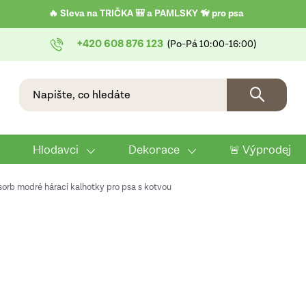
🔥 Sleva na TRIČKA 🎒 a PAMLSKY 🦮 pro psa
+420 608 876 123
Hlodavci
Dekorace
🚨 Výprodej
orb modré hárací kalhotky pro psa s kotvou