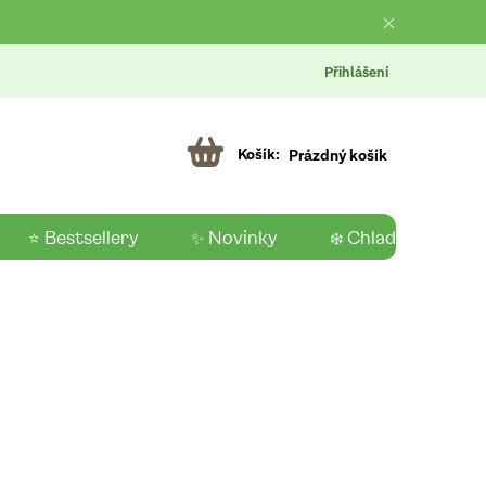
Přihlášení
Prázdný košík
⭐ Bestsellery
✨ Novinky
❄️ Chladící produk