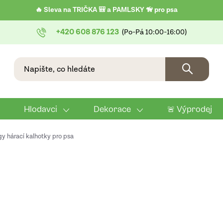
🔥 Sleva na TRIČKA 🎒 a PAMLSKY 🦮 pro psa
+420 608 876 123
Hlodavci
Dekorace
🚨 Výprodej
y hárací kalhotky pro psa