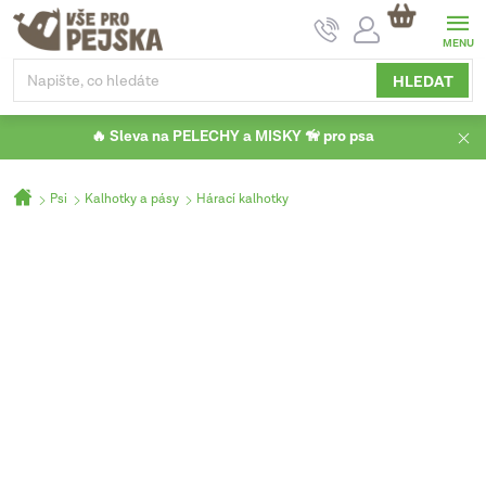
Přejít
NÁKUPNÍ
na
KOŠÍK
obsah
HLEDAT
🔥 Sleva na PELECHY a MISKY 🦮 pro psa
Domů
Psi
Kalhotky a pásy
Hárací kalhotky