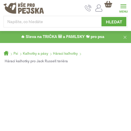
Přejít
NÁKUPNÍ
na
KOŠÍK
obsah
HLEDAT
🔥 Sleva na TRIČKA 🎒 a PAMLSKY 🦮 pro psa
Domů
Psi
Kalhotky a pásy
Hárací kalhotky
Hárací kalhotky pro Jack Russell teriéra