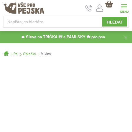
Přejít
NÁKUPNÍ
na
KOŠÍK
obsah
HLEDAT
🔥 Sleva na TRIČKA 🎒 a PAMLSKY 🦮 pro psa
Domů
Psi
Oblečky
Mikiny