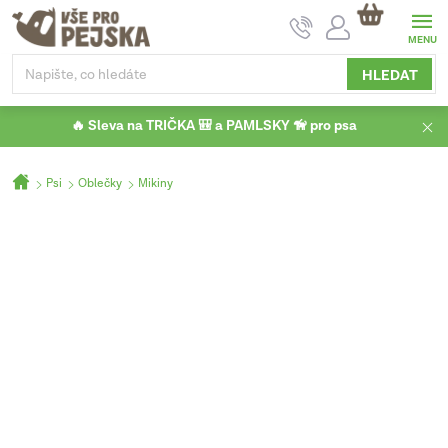
Přejít
NÁKUPNÍ
na
KOŠÍK
obsah
HLEDAT
🔥 Sleva na TRIČKA 🎒 a PAMLSKY 🦮 pro psa
Domů
Psi
Oblečky
Mikiny