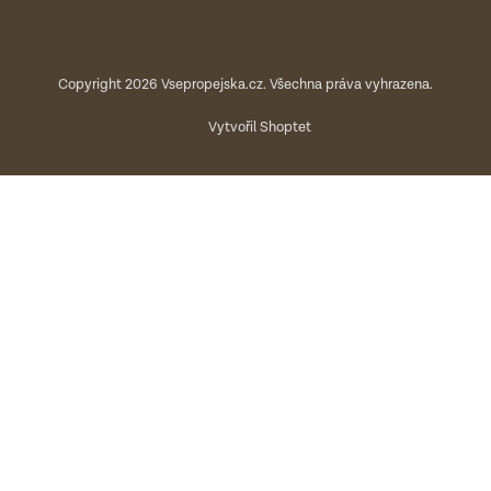
Copyright 2026
Vsepropejska.cz
. Všechna práva vyhrazena.
Vytvořil Shoptet