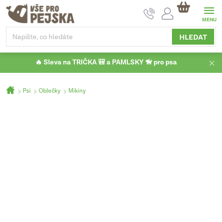
Přejít
NÁKUPNÍ
na
KOŠÍK
obsah
HLEDAT
🔥 Sleva na TRIČKA 🎒 a PAMLSKY 🦮 pro psa
Domů
Psi
Oblečky
Mikiny