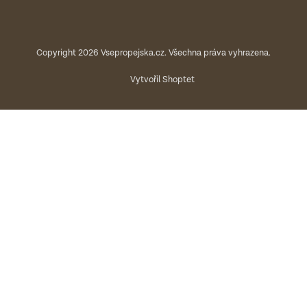
Copyright 2026
Vsepropejska.cz
. Všechna práva vyhrazena.
Vytvořil Shoptet