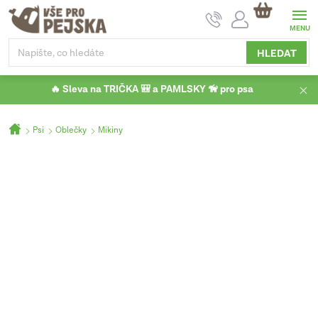
Přejít
NÁKUPNÍ
na
KOŠÍK
obsah
HLEDAT
🔥 Sleva na TRIČKA 🎒 a PAMLSKY 🦮 pro psa
Domů
Psi
Oblečky
Mikiny