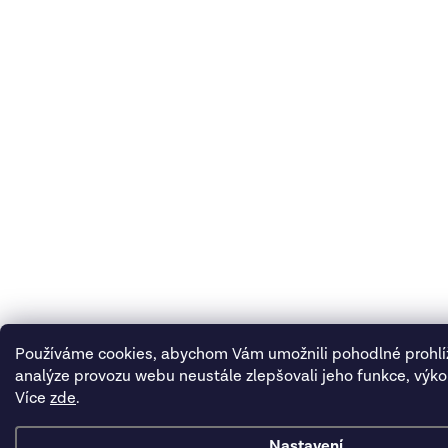
Používáme cookies, abychom Vám umožnili pohodlné prohlí
analýze provozu webu neustále zlepšovali jeho funkce, výko
Více
zde
.
Nastavení