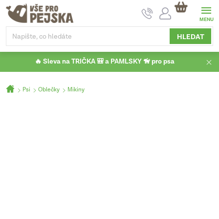
Přejít
NÁKUPNÍ
na
KOŠÍK
obsah
HLEDAT
🔥 Sleva na TRIČKA 🎒 a PAMLSKY 🦮 pro psa
Domů
Psi
Oblečky
Mikiny