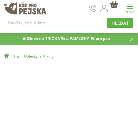
Přejít
NÁKUPNÍ
na
KOŠÍK
obsah
HLEDAT
🔥 Sleva na TRIČKA 🎒 a PAMLSKY 🦮 pro psa
Domů
Psi
Oblečky
Mikiny