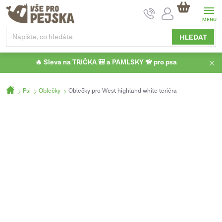
Přejít
NÁKUPNÍ
na
KOŠÍK
obsah
HLEDAT
🔥 Sleva na TRIČKA 🎒 a PAMLSKY 🦮 pro psa
Domů
Psi
Oblečky
Oblečky pro West highland white teriéra