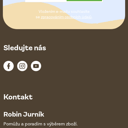
t
Vložením e-mailu souhlasíte
í
se
zpracováním osobních údajů
.
Sledujte nás
Kontakt
Robin Jurník
Pomůžu a poradím s výběrem zboží.