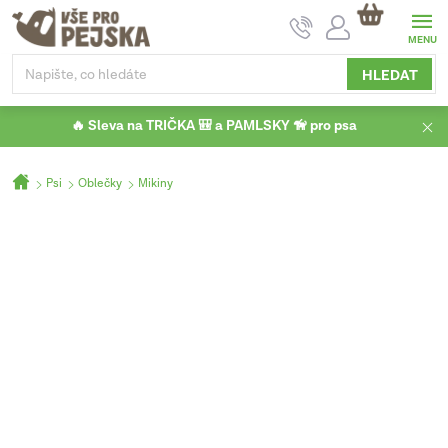
Přejít
NÁKUPNÍ
na
KOŠÍK
obsah
HLEDAT
🔥 Sleva na TRIČKA 🎒 a PAMLSKY 🦮 pro psa
Domů
Psi
Oblečky
Mikiny