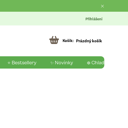
Přihlášení
Prázdný košík
⭐ Bestsellery
✨ Novinky
❄️ Chladící produk