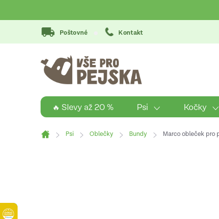
Přejít
na
obsah
Poštovné
Kontakt
Psi
Kočky
🔥 Slevy až 20 %
Psi
Oblečky
Bundy
Marco obleček pro p
Domů