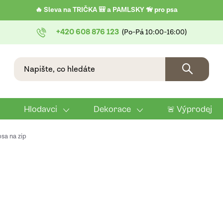
🔥 Sleva na TRIČKA 🎒 a PAMLSKY 🦮 pro psa
+420 608 876 123
Hlodavci
Dekorace
🚨 Výprodej
sa na zip