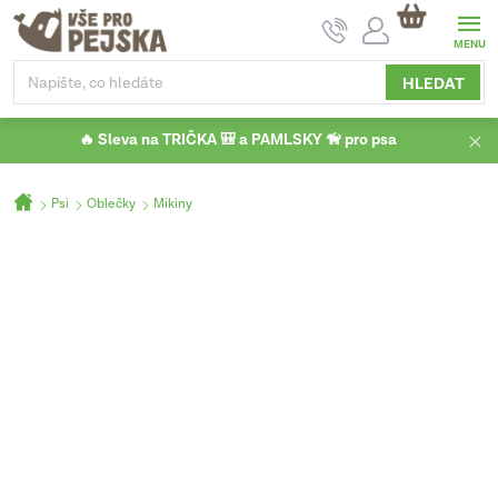
Přejít
NÁKUPNÍ
na
KOŠÍK
obsah
HLEDAT
🔥 Sleva na TRIČKA 🎒 a PAMLSKY 🦮 pro psa
Domů
Psi
Oblečky
Mikiny