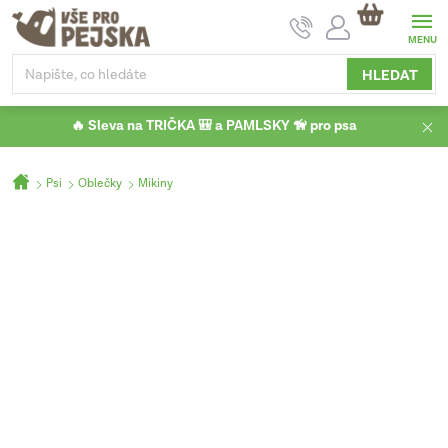
Přejít
NÁKUPNÍ
na
KOŠÍK
obsah
HLEDAT
🔥 Sleva na TRIČKA 🎒 a PAMLSKY 🦮 pro psa
Domů
Psi
Oblečky
Mikiny