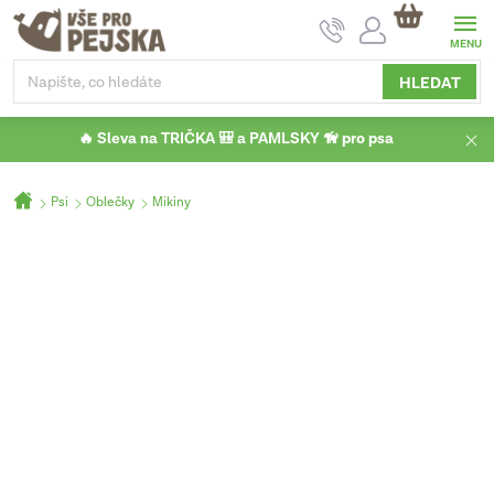
Přejít
NÁKUPNÍ
na
KOŠÍK
obsah
HLEDAT
🔥 Sleva na TRIČKA 🎒 a PAMLSKY 🦮 pro psa
Domů
Psi
Oblečky
Mikiny