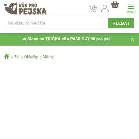
Přejít
NÁKUPNÍ
na
KOŠÍK
obsah
HLEDAT
🔥 Sleva na TRIČKA 🎒 a PAMLSKY 🦮 pro psa
Domů
Psi
Oblečky
Mikiny