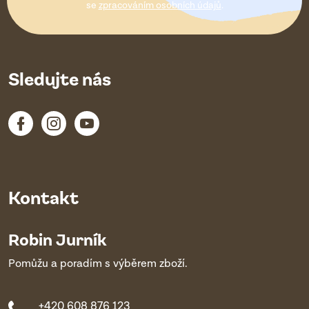
í
se
zpracováním osobních údajů
.
Sledujte nás
Kontakt
Robin Jurník
Pomůžu a poradím s výběrem zboží.
+420 608 876 123