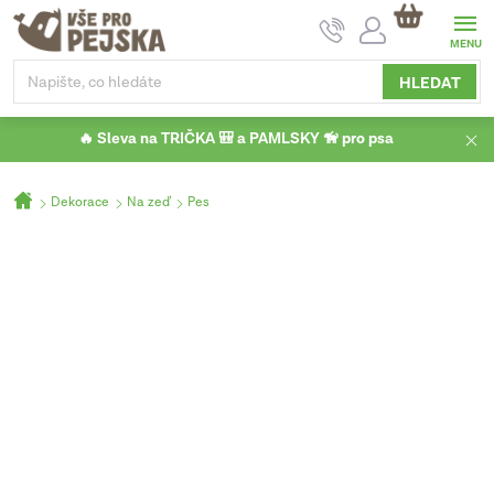
Přejít
NÁKUPNÍ
na
KOŠÍK
obsah
HLEDAT
🔥 Sleva na TRIČKA 🎒 a PAMLSKY 🦮 pro psa
Domů
Dekorace
Na zeď
Pes