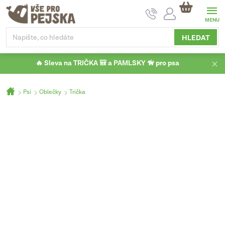
Přejít
NÁKUPNÍ
na
KOŠÍK
obsah
HLEDAT
🔥 Sleva na TRIČKA 🎒 a PAMLSKY 🦮 pro psa
Domů
Psi
Oblečky
Trička