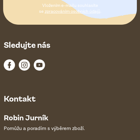
t
Vložením e-mailu souhlasíte
í
se
zpracováním osobních údajů
.
Sledujte nás
Kontakt
Robin Jurník
Pomůžu a poradím s výběrem zboží.