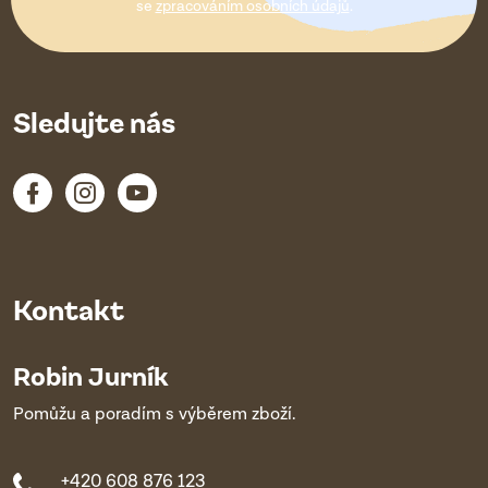
í
se
zpracováním osobních údajů
.
Sledujte nás
Kontakt
Robin Jurník
Pomůžu a poradím s výběrem zboží.
+420 608 876 123