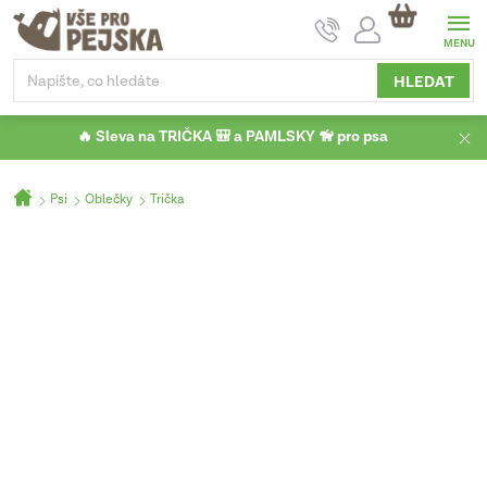
Přejít
NÁKUPNÍ
na
KOŠÍK
obsah
HLEDAT
🔥 Sleva na TRIČKA 🎒 a PAMLSKY 🦮 pro psa
Domů
Psi
Oblečky
Trička