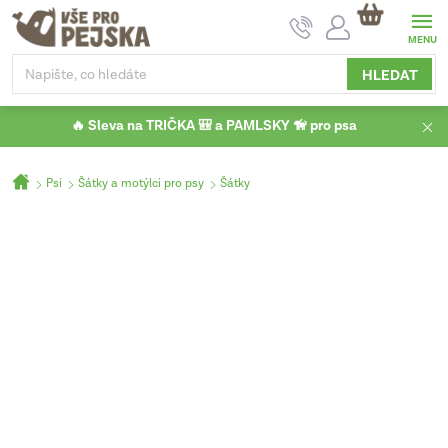
Přejít
NÁKUPNÍ
na
KOŠÍK
obsah
HLEDAT
🔥 Sleva na TRIČKA 🎒 a PAMLSKY 🦮 pro psa
Domů
Psi
Šátky a motýlci pro psy
Šátky