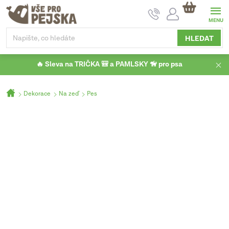
Přejít
NÁKUPNÍ
na
KOŠÍK
obsah
HLEDAT
🔥 Sleva na TRIČKA 🎒 a PAMLSKY 🦮 pro psa
Domů
Dekorace
Na zeď
Pes