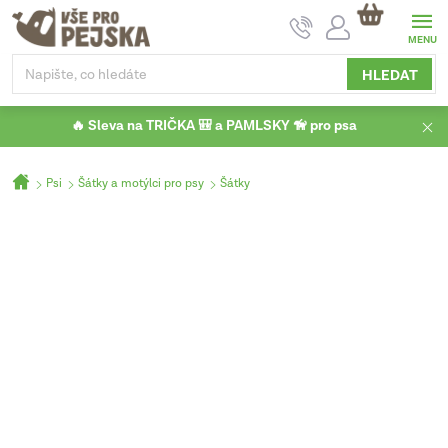
Přejít
NÁKUPNÍ
na
KOŠÍK
obsah
HLEDAT
🔥 Sleva na TRIČKA 🎒 a PAMLSKY 🦮 pro psa
Domů
Psi
Šátky a motýlci pro psy
Šátky