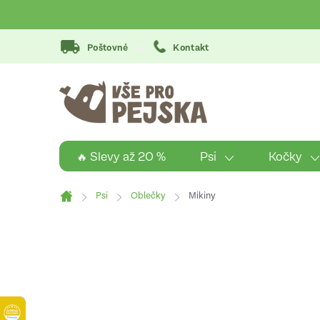
Přejít
na
obsah
Poštovné
Kontakt
Psi
Kočky
🔥 Slevy až 20 %
Psi
Oblečky
Mikiny
Domů