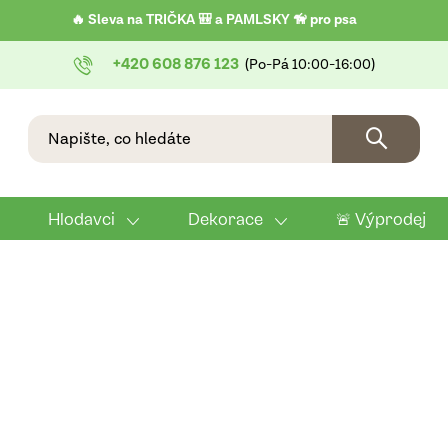
🔥 Sleva na TRIČKA 🎒 a PAMLSKY 🦮 pro psa
+420 608 876 123
Hlodavci
Dekorace
🚨 Výprodej