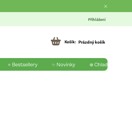
Přihlášení
Prázdný košík
⭐ Bestsellery
✨ Novinky
❄️ Chladící produk