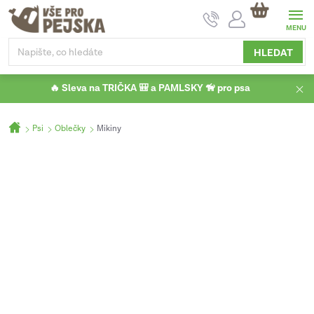
Přejít
NÁKUPNÍ
na
KOŠÍK
obsah
HLEDAT
🔥 Sleva na TRIČKA 🎒 a PAMLSKY 🦮 pro psa
Domů
Psi
Oblečky
Mikiny