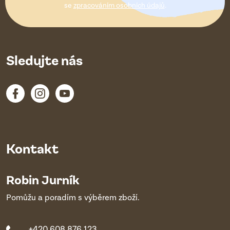
í
se
zpracováním osobních údajů
.
Sledujte nás
Kontakt
Robin Jurník
Pomůžu a poradím s výběrem zboží.
+420 608 876 123