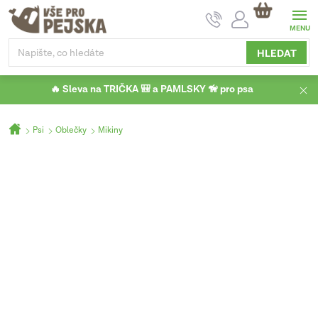
Přejít
NÁKUPNÍ
na
KOŠÍK
obsah
HLEDAT
🔥 Sleva na TRIČKA 🎒 a PAMLSKY 🦮 pro psa
Domů
Psi
Oblečky
Mikiny