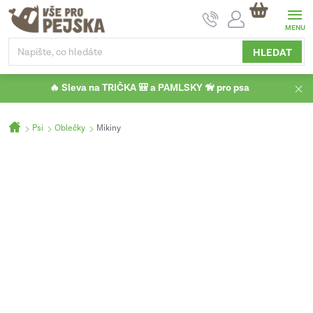
Přejít
NÁKUPNÍ
na
KOŠÍK
obsah
HLEDAT
🔥 Sleva na TRIČKA 🎒 a PAMLSKY 🦮 pro psa
Domů
Psi
Oblečky
Mikiny