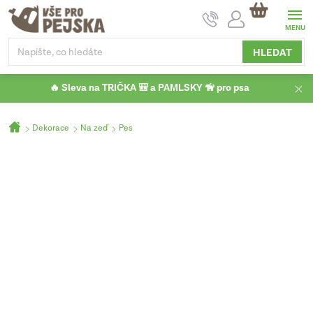
Přejít
NÁKUPNÍ
na
KOŠÍK
obsah
HLEDAT
🔥 Sleva na TRIČKA 🎒 a PAMLSKY 🦮 pro psa
Domů
Dekorace
Na zeď
Pes