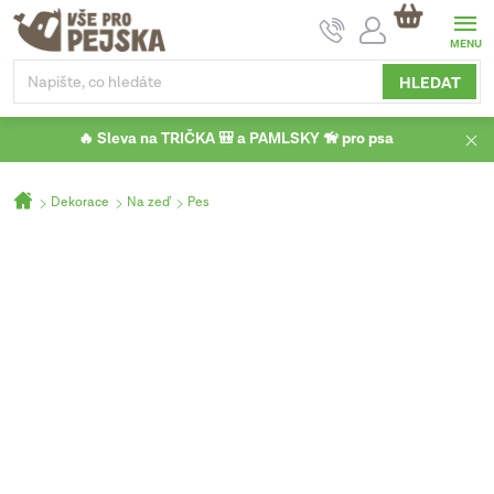
Přejít
NÁKUPNÍ
na
KOŠÍK
obsah
HLEDAT
🔥 Sleva na TRIČKA 🎒 a PAMLSKY 🦮 pro psa
Domů
Dekorace
Na zeď
Pes