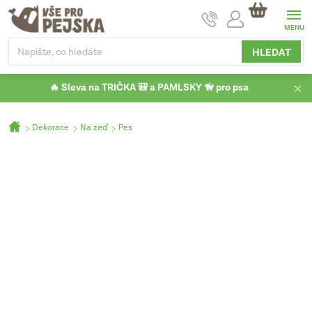
Přejít
NÁKUPNÍ
na
KOŠÍK
obsah
HLEDAT
🔥 Sleva na TRIČKA 🎒 a PAMLSKY 🦮 pro psa
Domů
Dekorace
Na zeď
Pes