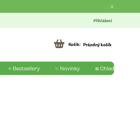
Přihlášení
Prázdný košík
⭐ Bestsellery
✨ Novinky
❄️ Chladící produk