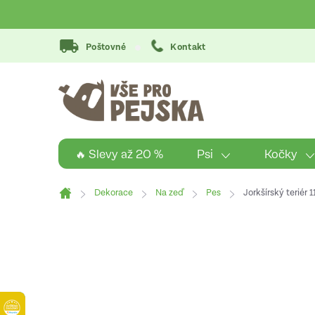
Přejít
na
obsah
Poštovné
Kontakt
Psi
Kočky
🔥 Slevy až 20 %
Dekorace
Na zeď
Pes
Jorkšírský teriér
Domů