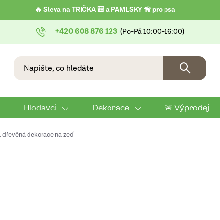
🔥 Sleva na TRIČKA 🎒 a PAMLSKY 🦮 pro psa
+420 608 876 123
Hlodavci
Dekorace
🚨 Výprodej
 11 dřevěná dekorace na zeď