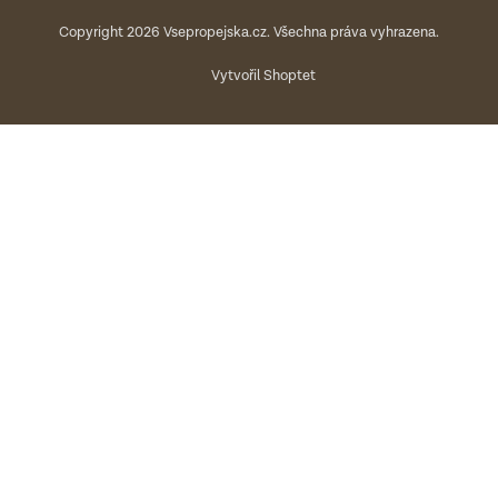
Copyright 2026
Vsepropejska.cz
. Všechna práva vyhrazena.
Vytvořil Shoptet