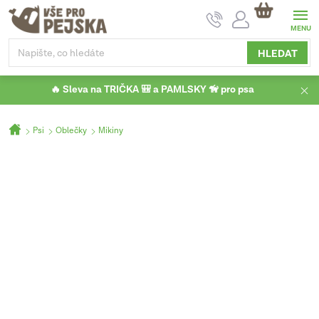
Přejít
NÁKUPNÍ
na
KOŠÍK
obsah
HLEDAT
🔥 Sleva na TRIČKA 🎒 a PAMLSKY 🦮 pro psa
Domů
Psi
Oblečky
Mikiny