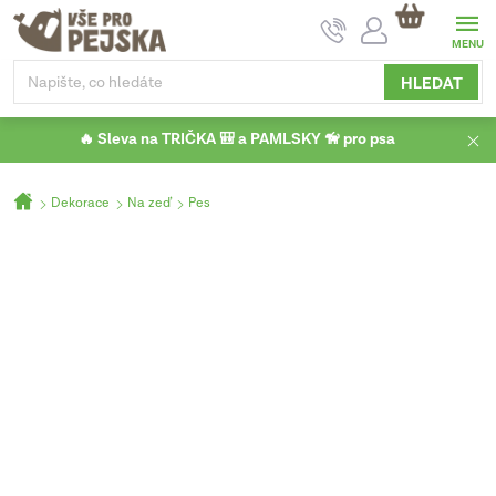
Přejít
NÁKUPNÍ
na
KOŠÍK
obsah
HLEDAT
🔥 Sleva na TRIČKA 🎒 a PAMLSKY 🦮 pro psa
Domů
Dekorace
Na zeď
Pes