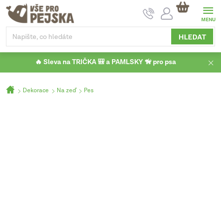
Přejít
NÁKUPNÍ
na
KOŠÍK
obsah
HLEDAT
🔥 Sleva na TRIČKA 🎒 a PAMLSKY 🦮 pro psa
Domů
Dekorace
Na zeď
Pes