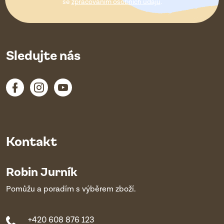
í
se
zpracováním osobních údajů
.
Sledujte nás
Kontakt
Robin Jurník
Pomůžu a poradím s výběrem zboží.
+420 608 876 123