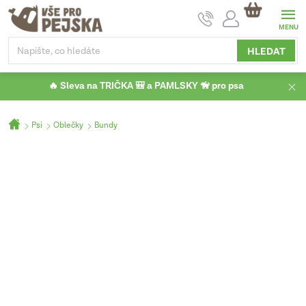
Přejít
NÁKUPNÍ
na
KOŠÍK
obsah
HLEDAT
🔥 Sleva na TRIČKA 🎒 a PAMLSKY 🦮 pro psa
Domů
Psi
Oblečky
Bundy