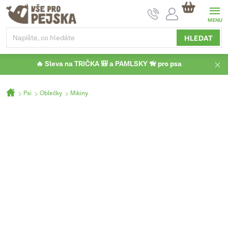
Přejít
NÁKUPNÍ
na
KOŠÍK
obsah
HLEDAT
🔥 Sleva na TRIČKA 🎒 a PAMLSKY 🦮 pro psa
Domů
Psi
Oblečky
Mikiny