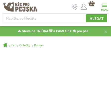
Přejít
NÁKUPNÍ
na
KOŠÍK
obsah
HLEDAT
🔥 Sleva na TRIČKA 🎒 a PAMLSKY 🦮 pro psa
Domů
Psi
Oblečky
Bundy