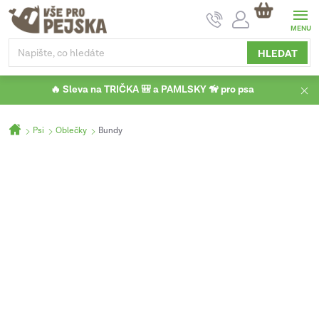
Přejít
NÁKUPNÍ
na
KOŠÍK
obsah
HLEDAT
🔥 Sleva na TRIČKA 🎒 a PAMLSKY 🦮 pro psa
Domů
Psi
Oblečky
Bundy