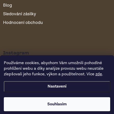
Blog
Sledování zásilky
Hodnocení obchodu
Instagram
Používáme cookies, abychom Vám umožnili pohodlné
prohlížení webu a díky analýze provozu webu neustále
zlepšovali jeho funkce, výkon a použitelnost. Více
zde
.
Nastavení
Copyright 2026
Vsepropejska.cz
. Všechna práva vyhrazena.
Souhlasím
Vytvořil Shoptet