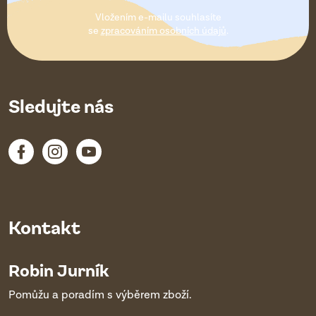
t
Vložením e-mailu souhlasíte
í
se
zpracováním osobních údajů
.
Sledujte nás
Kontakt
Robin Jurník
Pomůžu a poradím s výběrem zboží.