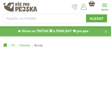
Přejít
NÁKUPNÍ
na
KOŠÍK
obsah
HLEDAT
🔥 Sleva na TRIČKA 🎒 a PAMLSKY 🦮 pro psa
Domů
Psi
Oblečky
Bundy