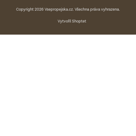
Copyright 2026
Vsepropejska.cz
. Všechna práva vyhrazena.
Vytvořil Shoptet