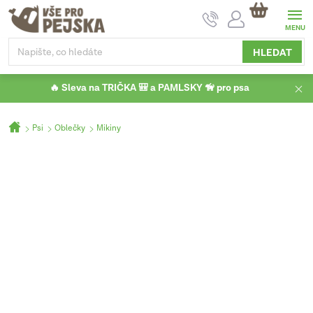
Přejít
NÁKUPNÍ
na
KOŠÍK
obsah
HLEDAT
🔥 Sleva na TRIČKA 🎒 a PAMLSKY 🦮 pro psa
Domů
Psi
Oblečky
Mikiny