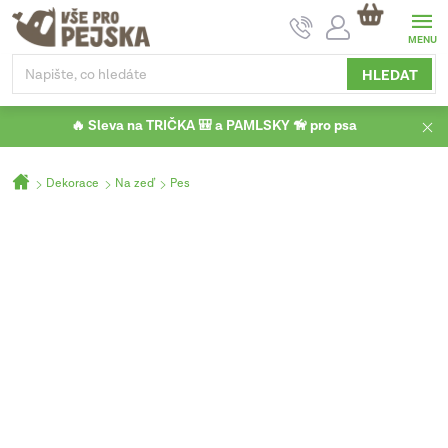
Přejít
NÁKUPNÍ
na
KOŠÍK
obsah
HLEDAT
🔥 Sleva na TRIČKA 🎒 a PAMLSKY 🦮 pro psa
Domů
Dekorace
Na zeď
Pes