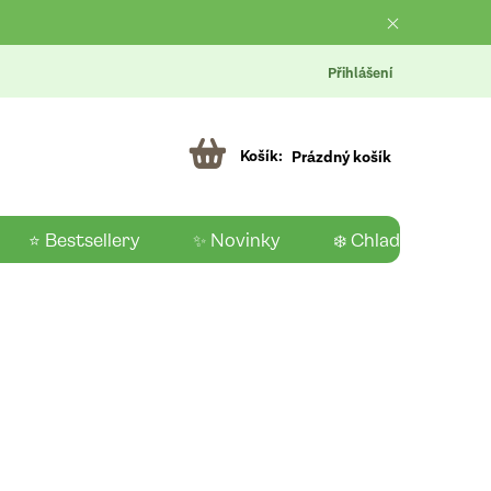
Přihlášení
Prázdný košík
⭐ Bestsellery
✨ Novinky
❄️ Chladící produk