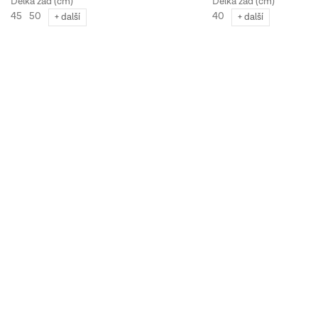
45
50
40
+ další
+ další