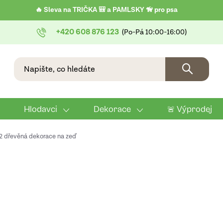
🔥 Sleva na TRIČKA 🎒 a PAMLSKY 🦮 pro psa
+420 608 876 123
Hlodavci
Dekorace
🚨 Výprodej
2 dřevěná dekorace na zeď