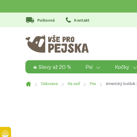
Přejít
na
obsah
Poštovné
Kontakt
Psi
Kočky
🔥 Slevy až 20 %
Dekorace
Na zeď
Pes
Americký buldok 
Domů