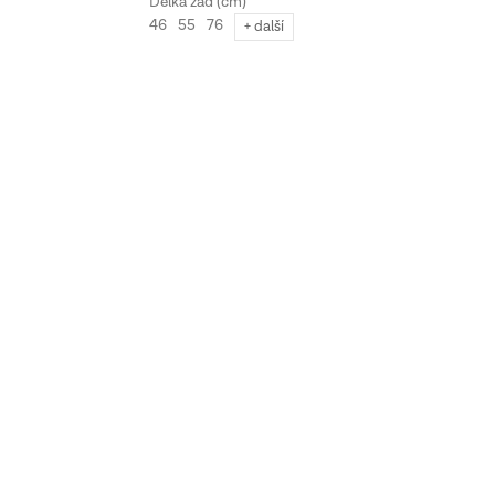
46
55
76
27
+ další