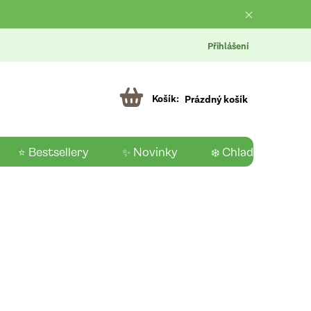
Přihlášení
Prázdný košík
⭐ Bestsellery
✨ Novinky
❄️ Chladící produk