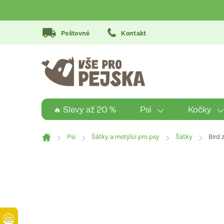
Přejít
na
obsah
Poštovné
Kontakt
Psi
Kočky
🔥 Slevy až 20 %
Psi
Šátky a motýlci pro psy
Šátky
Bird 
Domů