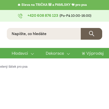
🔥 Sleva na TRIČKA 🎒 a PAMLSKY 🦮 pro psa
+420 608 876 123
Hlodavci
Dekorace
🚨 Výprodej
zelený šátek pro psa