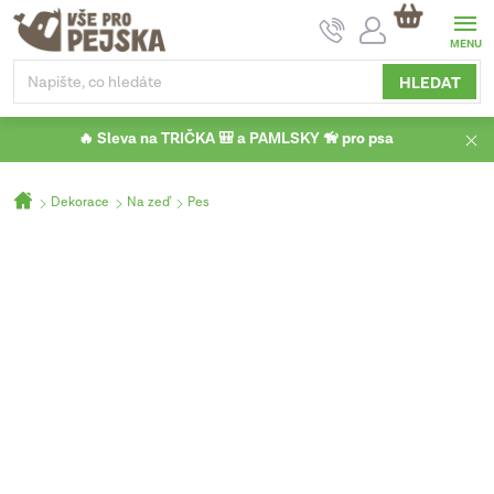
Přejít
NÁKUPNÍ
na
KOŠÍK
obsah
HLEDAT
🔥 Sleva na TRIČKA 🎒 a PAMLSKY 🦮 pro psa
Domů
Dekorace
Na zeď
Pes