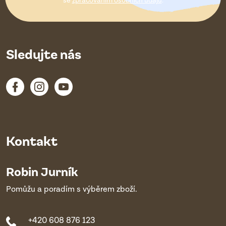
í
se
zpracováním osobních údajů
.
Sledujte nás
Kontakt
Robin Jurník
Pomůžu a poradím s výběrem zboží.
+420 608 876 123