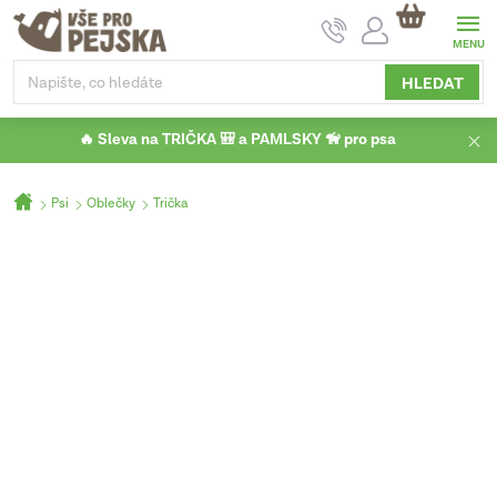
Přejít
NÁKUPNÍ
na
KOŠÍK
obsah
HLEDAT
🔥 Sleva na TRIČKA 🎒 a PAMLSKY 🦮 pro psa
Domů
Psi
Oblečky
Trička