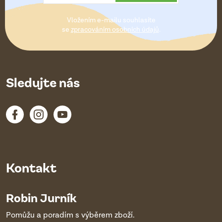
t
Vložením e-mailu souhlasíte
í
se
zpracováním osobních údajů
.
Sledujte nás
Kontakt
Robin Jurník
Pomůžu a poradím s výběrem zboží.