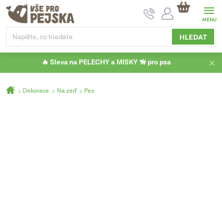
Přejít
NÁKUPNÍ
na
KOŠÍK
obsah
HLEDAT
🔥 Sleva na PELECHY a MISKY 🦮 pro psa
Domů
Dekorace
Na zeď
Pes