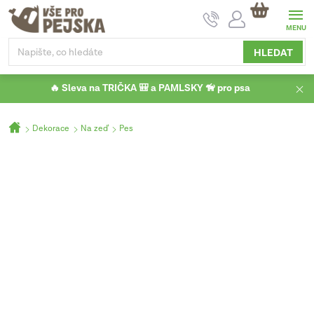
Přejít
NÁKUPNÍ
na
KOŠÍK
obsah
HLEDAT
🔥 Sleva na TRIČKA 🎒 a PAMLSKY 🦮 pro psa
Domů
Dekorace
Na zeď
Pes