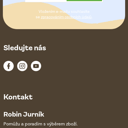
t
Vložením e-mailu souhlasíte
í
se
zpracováním osobních údajů
.
Sledujte nás
Kontakt
Robin Jurník
Pomůžu a poradím s výběrem zboží.