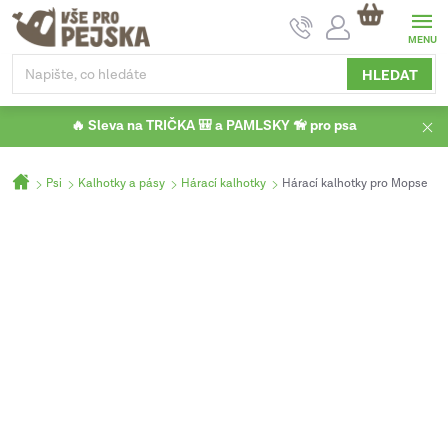
Přejít
NÁKUPNÍ
na
KOŠÍK
obsah
HLEDAT
🔥 Sleva na TRIČKA 🎒 a PAMLSKY 🦮 pro psa
Domů
Psi
Kalhotky a pásy
Hárací kalhotky
Hárací kalhotky pro Mopse